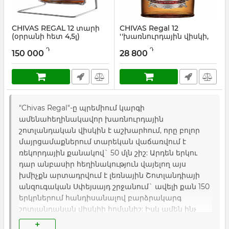
CHIVAS REGAL 12 տարի
CHIVAS Regal 12
(օրրանի հետ 4,5լ)
''խառնուրդային վիսկի,
''խառնուրդային վիսկի''
0.7 լ''
Դ
Դ
150 000
28 800
Արտիկուլ:
4.5
Արտիկուլ:
0.7
"Chivas Regal"-ը պրեմիում կարգի
ամենահեղինակավոր խառնուրդային
շոտլանդական վիսկին է աշխարհում, որը բոլոր
մայրցամաքներում տարեկան վաճառվում է
ռեկորդային քանակով` 50 մլն շիշ: Արդեն երկու
դար անբասիր հեղինակություն վայելող այս
խմիչքն արտադրվում է լեռնային Շոտլանդիայի
անզուգական Սփեյսայդ շրջանում` ավելի քան 150
երկրներում հանդիսանալով բարձրակարգ
շոտլանդական վիսկիի հոմանիշ: Իսկ ամեն ինչ
սկսվեց դեռևս 1801 թ.` Աբերդինում գտնվող
+