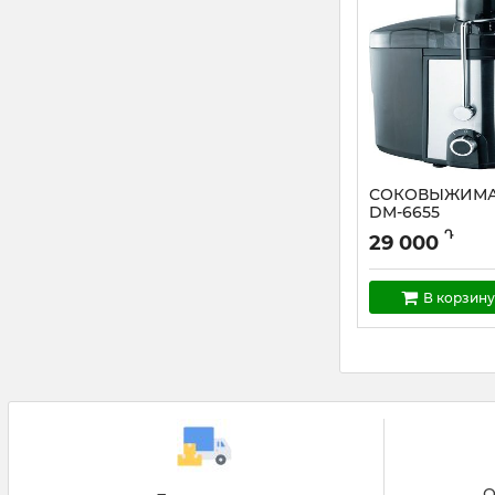
СОКОВЫЖИМА
DM-6655
Артикул:
DM-6655
Դ
29 000
В корзину
О