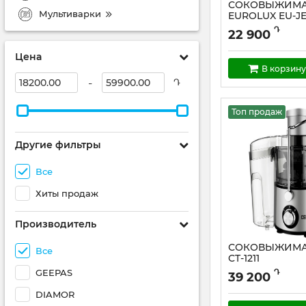
СОКОВЫЖИМ
Мультиварки
EUROLUX EU-J
Артикул:
EU-JE272
Դ
22 900
Цена
В корзину
-
Դ
Топ продаж
Другие фильтры
Все
Хиты продаж
Производитель
СОКОВЫЖИМА
Все
CT-1211
Артикул:
CT-1211
GEEPAS
Դ
39 200
DIAMOR