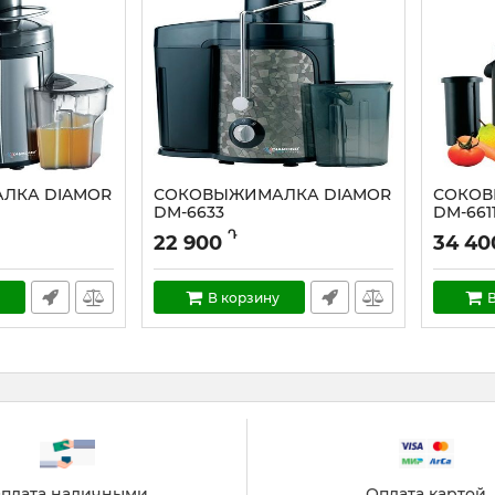
ЛКА DIAMOR
СОКОВЫЖИМАЛКА DIAMOR
СОКОВ
DM-6633
DM-661
Артикул:
DM-6633
Артикул:
Դ
22 900
34 40
В корзину
В
плата наличными
Оплата картой