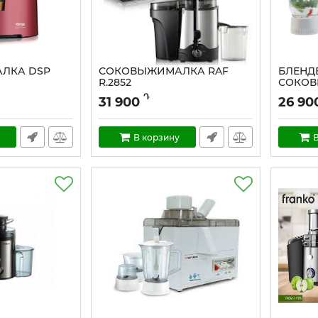
ЛКА DSP
СОКОВЫЖИМАЛКА RAF
БЛЕНДЕ
R.2852
СОКОВ
1 KJ305
Դ
31 900
26 90
В корзину
В