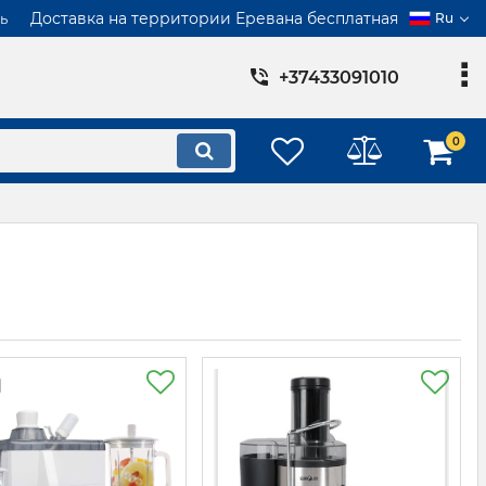
Доставка на территории Еревана бесплатная
ь
Ru
+37433091010
0